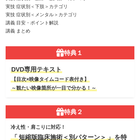
実技 症状別＜下肢＞カテゴリ
実技 症状別＜メンタル＞カテゴリ
講義 目安・ポイント解説
講義 まとめ
特典１
DVD専用テキスト
【目次×映像タイムコード表付き】
～観たい映像箇所が一目で分かる！～
特典２
冷え性・肩こりに対応！
「
短縮版臨床施術＜別パターン＞
」
を特