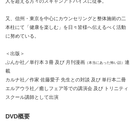
人を超える方々のスキャンアドバイスに従事。
又、信州・東京を中心にカウンセリングと整体施術の二
本柱にて「健康を楽しむ」を日々皆様へ伝えるべく活動
に努めている。
＜出版＞
ぶんか社／単行本３冊 及び 月刊漫画
連
（本当にあった怖い話）
載
カルナ社／作家 佐藤愛子 先生との対談 及び 単行本二冊
エルアウラ社／癒しフェア等での講演会 及び トリニティ
スクール講師として出演
DVD概要