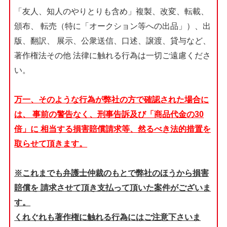
「友人、知人のやりとりも含め」複製、改変、転載、
頒布、
転売（特に「オークション等への出品」）、出
版、翻訳、
展示、公衆送信、口述、譲渡、貸与など、
著作権法その他
法律に触れる行為は一切ご遠慮くださ
い。
万一、そのような行為が弊社の方で確認された場合に
は、
事前の警告なく、刑事告訴及び「商品代金の30
倍」に
相当する損害賠償請求等、然るべき法的措置を
取らせて頂きます。
※これまでも弁護士仲裁のもとで弊社のほうから損害
賠償を
請求させて頂き支払って頂いた案件がございま
す。
くれぐれも著作権に触れる行為にはご注意下さいま