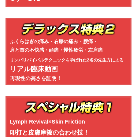
ふくらはぎの痛み・右膝の痛み・腰痛・
肩と首の不快感・頭痛・慢性疲労・左肩痛
リンパリバイバルテクニックを学ばれた
2名の先生方による
リアル臨床動画
再現性の高さを証明！
Lymph Revival×Skin Friction
叩打と皮膚摩擦の合わせ技！