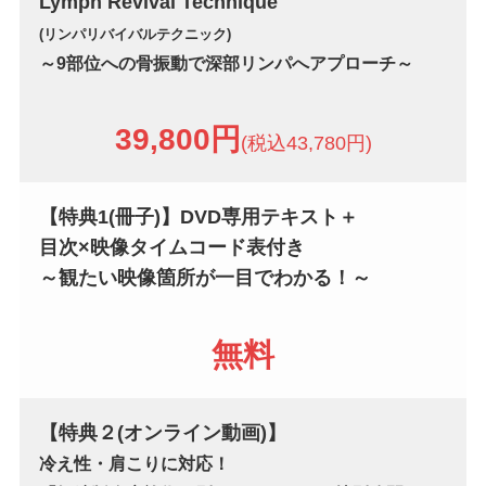
Lymph Revival Technique
(リンパリバイバルテクニック)
～9部位への骨振動で深部リンパへアプローチ～
39,800円
(税込43,780円)
【特典1
(冊子)
】DVD専用テキスト＋
目次×映像タイムコード表付き
～観たい映像箇所が一目でわかる！～
無料
【特典２
(オンライン動画)
】
冷え性・肩こりに対応！