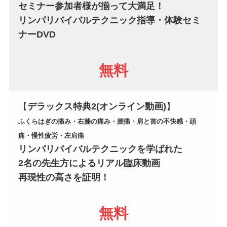
セミナー参加者様が揃って大満足！
リンパリバイバルテクニック指導・体験セミ
ナーDVD
無料
【
デラックス
特典2
(オンライン動画)
】
ふくらはぎの痛み・右膝の痛み・
腰痛・肩と首の不快感・頭
痛・慢性疲労・左肩痛
リンパリバイバルテクニックを学ばれた
2名の先生方によるリアル臨床動画
再現性の高さを証明！
無料