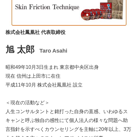
株式会社鳳凰社 代表取締役
旭 太郎
Taro Asahi
昭和49年10月3日生まれ 東京都中央区出身
現在 信州は上田市に在住
平成11年10月 株式会社鳳凰社 設立
＜現在の活動など＞
人生コンサルタントと銘打った自身の直感、いわゆるス
キャンと呼ぶ独自の感性にて個人法人の様々な問題へ助
言指針を示すべくカウンセリングを主軸に20年以上、3万